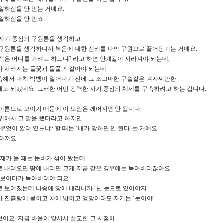
일하심을 안 믿는 거예요.
일하심을 안 믿죠.
 자기 중심의 구원론을 생각하고
 구원론을 생각하니까 복음에 대한 진리를 나의 구원으로 끌어당기는 거예요.
적은 어디를 가려고 하느냐? 라고 하면 안개같이 사라져야 되는데,
가 사라지는 들꽃과 들풀과 같아야 되는데
축해서 마치 빅뱅이 일어나기 전에 그 조그마한 구슬같은 겨자씨만한
도 되겠네요. 그러한 어떤 강력한 자기 중심의 체제를 구축하려고 하는 겁니다.
이름으로 모이기 때문에 이 모임은 깨어지면 안 됩니다.
위해서 그 말을 했다라고 하지만
 무엇이 깔려 있느냐? 할 때는 ‘내가 망하면 안 된다’는 거예요.
라져요.
 제가 올 때는 눈비가 섞어 왔는데
 내려오면 땅에 내리면 그게 지금 같은 경우에는 녹아버리잖아요.
 보이다가 녹아버려야 되요.
 보여졌는데 나중에 땅에 내리니까 ‘난 눈으로 있어야지’
 진흙탕에 묻히고 차에 밟히고 엉망이라도 자기는 ‘눈이야’
어요. 지금 바울이 앞서서 설교한 그 시점이