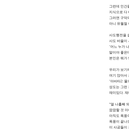
그런데 인간들
지식으로 다 
그러면 구약
아니 유월절 
사도행전을 
사도 바울이 
‘어느 누가 나
말이야 좋은데
본인은 뭐가 
우리가 보기에
여기 앉아서 
‘아바타2: 
성도는 그런 
재미있다. 재
“열 나흘째 
깜깜할 것 아
아직도 폭풍이
폭풍이 끝나도
이 사공들이 