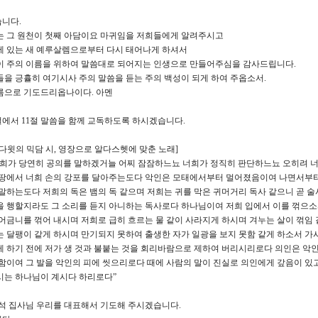
니다.
는 그 원천이 첫째 아담이요 마귀임을 저희들에게 알려주시고
에 있는 새 예루살렘으로부터 다시 태어나게 하셔서
이 주의 이름을 위하여 말씀대로 되어지는 인생으로 만들어주심을 감사드립니다.
을 긍휼히 여기시사 주의 말씀을 듣는 주의 백성이 되게 하여 주옵소서.
름으로 기도드리옵나이다. 아멘
1절에서 11절 말씀을 함께 교독하도록 하시겠습니다.
1) [다윗의 믹담 시, 영장으로 알다스헷에 맞춘 노래]
너희가 당연히 공의를 말하겠거늘 어찌 잠잠하느뇨 너희가 정직히 판단하느뇨 오히려 
 땅에서 너희 손의 강포를 달아주는도다 악인은 모태에서부터 멀어졌음이여 나면서부터
말하는도다 저희의 독은 뱀의 독 같으며 저희는 귀를 막은 귀머거리 독사 같으니 곧 
을 행할지라도 그 소리를 듣지 아니하는 독사로다 하나님이여 저희 입에서 이를 꺾으
어금니를 꺾어 내시며 저희로 급히 흐르는 물 같이 사라지게 하시며 겨누는 살이 꺾임
 달팽이 같게 하시며 만기되지 못하여 출생한 자가 일광을 보지 못함 같게 하소서 가
 하기 전에 저가 생 것과 불붙는 것을 회리바람으로 제하여 버리시리로다 의인은 악인
함이여 그 발을 악인의 피에 씻으리로다 때에 사람의 말이 진실로 의인에게 갚음이 있
시는 하나님이 계시다 하리로다”
석 집사님 우리를 대표해서 기도해 주시겠습니다.