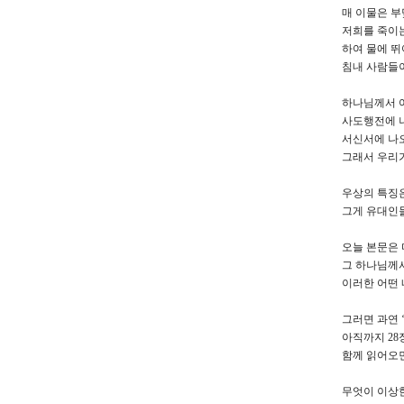
매 이물은 부
저희를 죽이는
하여 물에 뛰
침내 사람들이
하나님께서 여
사도행전에 
서신서에 나
그래서 우리가
우상의 특징은
그게 유대인
오늘 본문은 
그 하나님께서
이러한 어떤
그러면 과연 
아직까지 28
함께 읽어오면
무엇이 이상