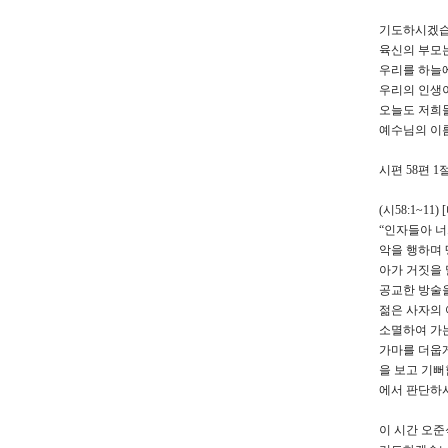
기도하시겠습
육신의 부모
우리를 하늘
우리의 인생
오늘도 저희들
예수님의 이
시편 58편 
(시58:1~1
“인자들아 
악을 행하며
아가 거짓을 
공교한 방술
젊은 사자의 
소멸하여 가는
가마를 더웁게
을 보고 기뻐
에서 판단하
이 시간 오준