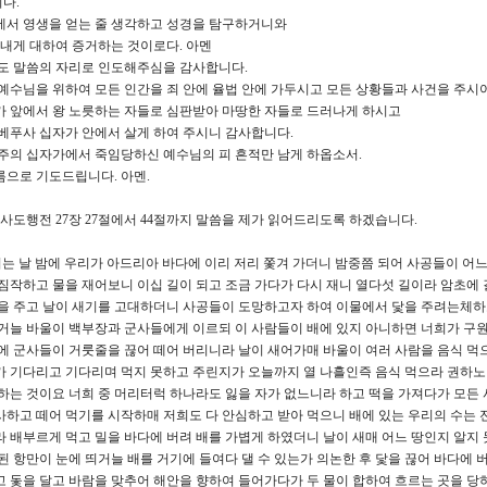
다.
에서 영생을 얻는 줄 생각하고 성경을 탐구하거니와
 내게 대하여 증거하는 것이로다. 아멘
늘도 말씀의 자리로 인도해주심을 감사합니다.
예수님을 위하여 모든 인간을 죄 안에 율법 안에 가두시고 모든 상황들과 사건을 주시
가 앞에서 왕 노릇하는 자들로 심판받아 마땅한 자들로 드러나게 하시고
베푸사 십자가 안에서 살게 하여 주시니 감사합니다.
주의 십자가에서 죽임당하신 예수님의 피 흔적만 남게 하옵소서.
으로 기도드립니다. 아멘.
 사도행전 27장 27절에서 44절까지 말씀을 제가 읽어드리도록 하겠습니다.
되는 날 밤에 우리가 아드리아 바다에 이리 저리 쫓겨 가더니 밤중쯤 되어 사공들이 어
짐작하고 물을 재어보니 이십 길이 되고 조금 가다가 다시 재니 열다섯 길이라 암초에
넷을 주고 날이 새기를 고대하더니 사공들이 도망하고자 하여 이물에서 닻을 주려는체하
거늘 바울이 백부장과 군사들에게 이르되 이 사람들이 배에 있지 아니하면 너희가 구원
에 군사들이 거룻줄을 끊어 떼어 버리니라 날이 새어가매 바울이 여러 사람을 음식 먹
가 기다리고 기다리며 먹지 못하고 주린지가 오늘까지 열 나흘인즉 음식 먹으라 권하노
하는 것이요 너희 중 머리터럭 하나라도 잃을 자가 없느니라 하고 떡을 가져다가 모든
하고 떼어 먹기를 시작하매 저희도 다 안심하고 받아 먹으니 배에 있는 우리의 수는 
 배부르게 먹고 밀을 바다에 버려 배를 가볍게 하였더니 날이 새매 어느 땅인지 알지
된 항만이 눈에 띄거늘 배를 거기에 들여다 댈 수 있는가 의논한 후 닻을 끊어 바다에 
 돛을 달고 바람을 맞추어 해안을 향하여 들어가다가 두 물이 합하여 흐르는 곳을 당