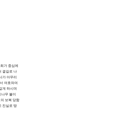
너희가 중심에
 곁길로 나
술사가 아무리
소서 여호와여
 같게 하시며
시나무 불이
의 보복 당함
고 진실로 땅