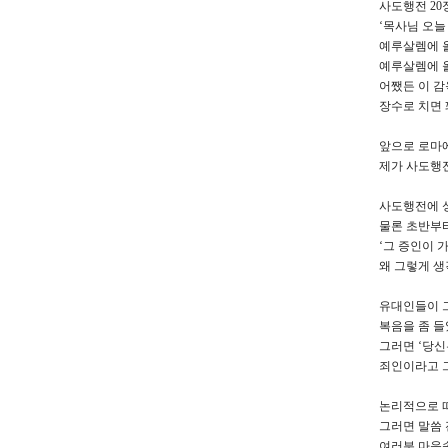
사도행전 2
‘목사님 오늘
예루살렘에 
예루살렘에 올
어쨌든 이 
장수로 치면 
앞으로 로마
제가 사도행전
사도행전에 
물론 초반부터
‘그 증인이 
왜 그렇게 생
유대인들이 그
복음을 좀 들
그러면 ‘당신
죄인이라고 그
논리적으로 따
그러면 말씀 
여러분 마음속