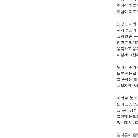
주님이 따로 
주님이 따로 
안 믿으니까
자기 중심의
그럼 최종 목
잠깐 피었다
응축하고 응
이렇게 표현해
우리가 주의 
물론 복음을 
그 속에는 또
사라져요. 사
아까 뭐 눈이
눈이 모양으로
그 눈이 잠깐
그런데 눈으로
있는데 보니까
열나흘이 흘렀