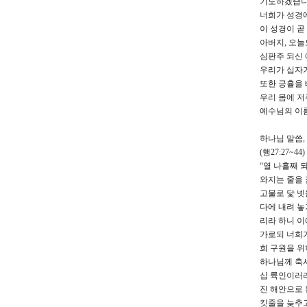
기도하겠습니
너희가 성경
이 성경이 곧
아버지, 오
심판주 되신 
우리가 십자
또한 긍휼을 
우리 몸에 저
예수님의 이름
하나님 말씀,
(행27:27~44)
“열 나흘째 
와지는 줄을 
고물로 닻 
다에 내려 놓
리라 하니 이
가로되 너희
희 구원을 위
하나님께 축사
십 륙인이러라
진 해안으로 
킷줄을 늦추고