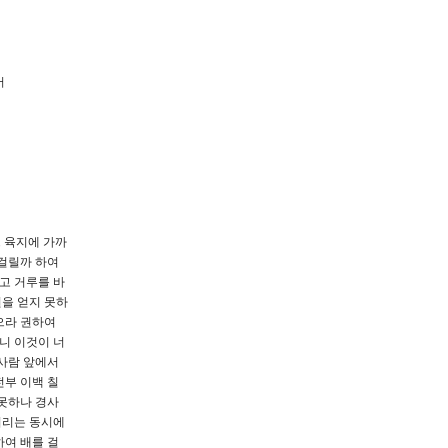
어
느 육지에 가까
 걸릴까 하여
고 거루를 바
을 얻지 못하
으라 권하여
니 이것이 너
 사람 앞에서
전부 이백 칠
 못하나 경사
버리는 동시에
하여 배를 걸