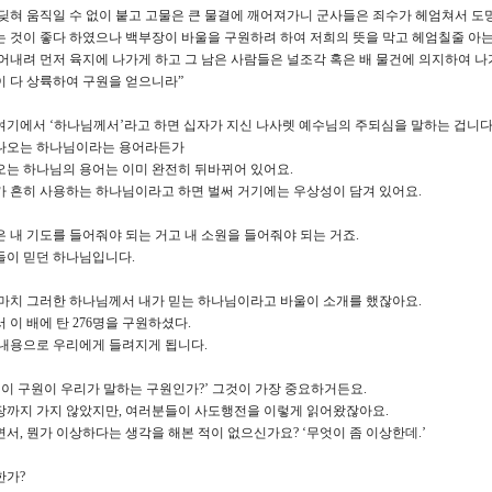
딪혀 움직일 수 없이 붙고 고물은 큰 물결에 깨어져가니 군사들은 죄수가 헤엄쳐서 도
 것이 좋다 하였으나 백부장이 바울을 구원하려 하여 저희의 뜻을 막고 헤엄칠줄 아는
어내려 먼저 육지에 나가게 하고 그 남은 사람들은 널조각 혹은 배 물건에 의지하여 나
 다 상륙하여 구원을 얻으니라”
기에서 ‘하나님께서’라고 하면 십자가 지신 나사렛 예수님의 주되심을 말하는 겁니다
나오는 하나님이라는 용어라든가
오는 하나님의 용어는 이미 완전히 뒤바뀌어 있어요.
 흔히 사용하는 하나님이라고 하면 벌써 거기에는 우상성이 담겨 있어요.
 내 기도를 들어줘야 되는 거고 내 소원을 들어줘야 되는 거죠.
들이 믿던 하나님입니다.
마치 그러한 하나님께서 내가 믿는 하나님이라고 바울이 소개를 했잖아요.
 이 배에 탄 276명을 구원하셨다.
 내용으로 우리에게 들려지게 됩니다.
‘이 구원이 우리가 말하는 구원인가?’ 그것이 가장 중요하거든요.
장까지 가지 않았지만, 여러분들이 사도행전을 이렇게 읽어왔잖아요.
서, 뭔가 이상하다는 생각을 해본 적이 없으신가요? ‘무엇이 좀 이상한데.’
한가?