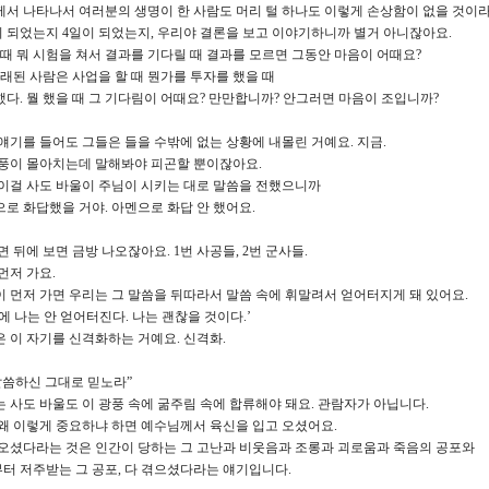
서 나타나서 여러분의 생명이 한 사람도 머리 털 하나도 이렇게 손상함이 없을 것이
이 되었는지 4일이 되었는지, 우리야 결론을 보고 이야기하니까 별거 아니잖아요.
 때 뭐 시험을 쳐서 결과를 기다릴 때 결과를 모르면 그동안 마음이 어때요?
오래된 사람은 사업을 할 때 뭔가를 투자를 했을 때
다. 뭘 했을 때 그 기다림이 어때요? 만만합니까? 안그러면 마음이 조입니까?
얘기를 들어도 그들은 들을 수밖에 없는 상황에 내몰린 거예요. 지금.
광풍이 몰아치는데 말해봐야 피곤할 뿐이잖아요.
이걸 사도 바울이 주님이 시키는 대로 말씀을 전했으니까
로 화답했을 거야. 아멘으로 화답 안 했어요.
면 뒤에 보면 금방 나오잖아요. 1번 사공들, 2번 군사들.
먼저 가요.
 먼저 가면 우리는 그 말씀을 뒤따라서 말씀 속에 휘말려서 얻어터지게 돼 있어요.
에 나는 안 얻어터진다. 나는 괜찮을 것이다.’
 이 자기를 신격화하는 거예요. 신격화.
말씀하신 그대로 믿노라”
 사도 바울도 이 광풍 속에 굶주림 속에 합류해야 돼요. 관람자가 아닙니다.
왜 이렇게 중요하냐 하면 예수님께서 육신을 입고 오셨어요.
 오셨다라는 것은 인간이 당하는 그 고난과 비웃음과 조롱과 괴로움과 죽음의 공포와
터 저주받는 그 공포, 다 겪으셨다라는 얘기입니다.