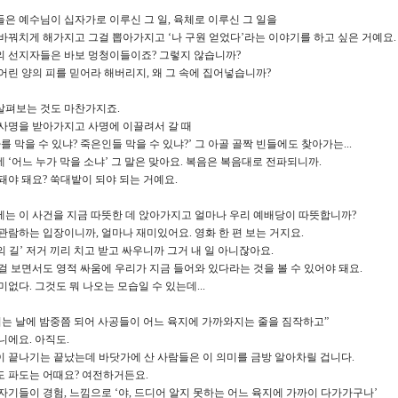
은 예수님이 십자가로 이루신 그 일, 육체로 이루신 그 일을
바꿔치게 해가지고 그걸 뽑아가지고 ‘나 구원 얻었다’라는 이야기를 하고 싶은 거예요.
의 선지자들은 바보 멍청이들이죠? 그렇지 않습니까?
어린 양의 피를 믿어라 해버리지, 왜 그 속에 집어넣습니까?
살펴보는 것도 마찬가지죠.
사명을 받아가지고 사명에 이끌려서 갈 때
를 막을 수 있냐? 죽은인들 막을 수 있냐?’ 그 아골 골짝 빈들에도 찾아가는...
 ‘어느 누가 막을 소냐’ 그 말은 맞아요. 복음은 복음대로 전파되니까.
돼야 돼요? 쑥대밭이 되야 되는 거예요.
는 이 사건을 지금 따뜻한 데 앉아가지고 얼마나 우리 예배당이 따뜻합니까?
관람하는 입장이니까, 얼마나 재미있어요. 영화 한 편 보는 거지요.
물의 길’ 저거 끼리 치고 받고 싸우니까 그거 내 일 아니잖아요.
걸 보면서도 영적 싸움에 우리가 지금 들어와 있다라는 것을 볼 수 있어야 돼요.
미없다. 그것도 뭐 나오는 모습일 수 있는데...
되는 날에 밤중쯤 되어 사공들이 어느 육지에 가까와지는 줄을 짐작하고”
니에요. 아직도.
 끝나기는 끝났는데 바닷가에 산 사람들은 이 의미를 금방 알아차릴 겁니다.
 파도는 어때요? 여전하거든요.
자기들이 경험, 느낌으로 ‘야, 드디어 알지 못하는 어느 육지에 가까이 다가가구나’