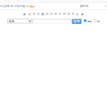
서강해 44 12장14절
관리자
0
(8)
41
42
43
44
45
46
47
48
49
50
and
or