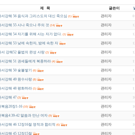
제 목
글쓴이
서강해 56 음식과 그리스도의 대신 죽으심
관리자
0
(1)
서강해 55 사나 죽으나 주의 것
관리자
1
(14)
서강해 54 자기를 위해 사는 자가 없다.
관리자
1
(1)
서강해 53 낮에 속한자, 밤에 속한 자
관리자
1
서 강해52 율법의 완성 사랑
관리자
1
(2)
서강해 51 권세들에게 복종하라
관리자
1
(4)
서강해 50 숯불쌓기
관리자
1
(6)
서강해 49 원수사랑
관리자
1
(8)
서강해 48 평화하라
관리자
1
(5)
서강해 47
관리자
1
(3)
복음20장1-16
관리자
1
(10)
복음4:39-42 말씀과 만난 여자
관리자
1
(9)
서강해 46 12장16절 영적과 합리적
관리자
1
(6)
서강해 45 12장15절
관리자
0