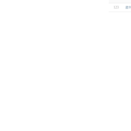
123
로마