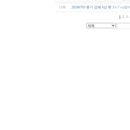
1196
20260703 룻기 강해 6강 룻 3:1-7
1
2
3