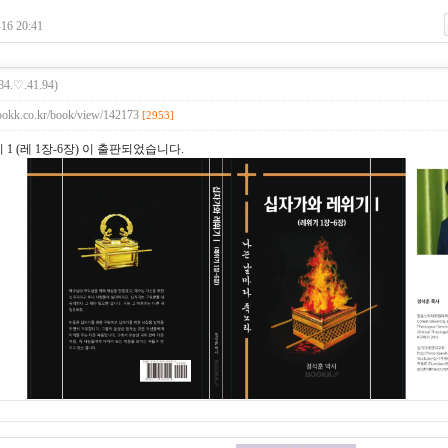
16 20:41
84.♡.41.94)
ookk.co.kr/book/view/142173
[2953]
1 (레 1장-6장) 이 출판되었습니다.