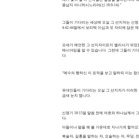
용납지 아니하시느리라
(
신
18:9-14).”
그들이 기다리는 세상에 오실 그 선지자는 신
4:42-44
절에서 보리떡 이십과 또 자리에 담은 
모세가 예언한 그 선지자이든지 엘리사가 되었
메시야임을 알 수 있습니다
.
그런데 그들이 기다
다
.
“
예수의 행하신 이 표적을 보고 말하되 이는 참
유대인들이 기다리는 오실 그 선지자가 이러한
금새 눈치 챕니다
.
신명기
18:15
절 말씀 전에 여호와 하나님께서 
다
.
아들이나 딸을 왜 불 가운데로 지나가게 할까요
복술자
,
길흉을 말하는 자
,
요술하는 자
,
무당
,