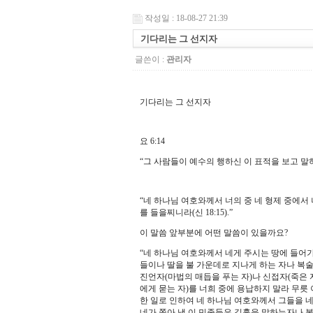
작성일 : 18-08-27 21:39
기다리는 그 선지자
글쓴이 :
관리자
기다리는 그 선지자
요
6:14
“
그 사람들이 예수의 행하신 이 표적을 보고 말
“
네 하나님 여호와께서 너의 중 네 형제 중에서
를 들을찌니라
(
신
18:15).”
이 말씀 앞부분에 어떤 말씀이 있을까요
?
“
네 하나님 여호와께서 네게 주시는 땅에 들어가
들이나 딸을 불 가운데로 지나게 하는 자나 복
진언자
(
마법의 매듭을 푸는 자
)
나 신접자
(
죽은 
에게 묻는 자
)
를 너희 중에 용납하지 말라 무릇
한 일로 인하여 네 하나님 여호와께서 그들을 
네가 쫓아 낼 이 민족들은 길흉을 말하는자나 