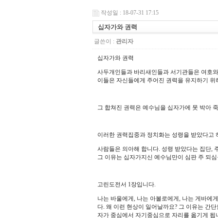
작성일 : 18-07-31 17:15
십자가와 권력
글쓴이 :
관리자
십자가와 권력
사두개인들과 바리새인들과 서기관들은 여호와
이들은 자신들에게 주어진 권력을 유지하기 위
그 합쳐진 권력은 예수님을 십자가에 못 박아 
이러한 권력집중과 정치화는 성령을 받았다고 
사람들은 의아해 합니다
.
성령 받았다는 집단
,
그 이유는 십자가지신 예수님만이 심판 주 되
고린도전서
1
장입니다
.
나는 바울에게
,
나는 아볼로에게
,
나는 게바에
다
.
왜 이런 현상이 일어날까요
?
그 이유는 간
자가 중심에서 자기중심으로 자리를 옮기게 됩