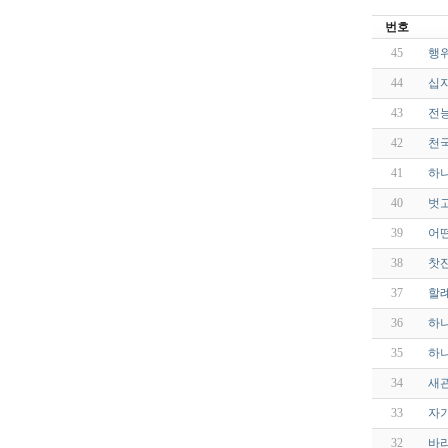
번호
45
행위
44
십자
43
전능
42
천국
41
하나
40
벗고
39
어떤
38
찻잔
37
할례
36
하
35
하나
34
새관
33
자기
32
바