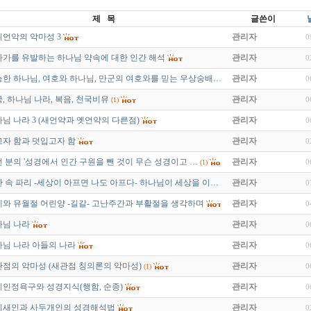
제 목
글쓴이
언악의 악마성 3
관리자
0
가를 유발하는 하나님 약속에 대한 인간 해석
관리자
0
한 하나님, 여호와 하나님, 만군의 여호와를 믿는 우상숭배…
관리자
0
(1)
, 하나님 나라, 복음, 천국비유
관리자
0
(1)
님 나라 3 (새언약과 옛언약의 다른점)
관리자
0
자 함과 덧입고자 함
관리자
0
 분의 '성경에서 인간 구원을 뺀 것이 무슨 성경이고 …
관리자
0
(1)
 속 파리 -세상이 아프면 나도 아프다- 하나님이 세상을 이…
관리자
0
와 유월절 어린양 -길갈- 고난주간과 부활절을 생각하며
관리자
0
나님 나라
관리자
0
님 나라 아들의 나라
관리자
0
점의 악마성 (새관점 칭의론의 악마성)
관리자
0
(1)
인정욕구와 성경지식(행함, 순종)
관리자
0
리새인과 사두개인의 성경해석법
관리자
0