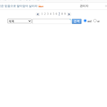
인은 믿음으로 말미암아 살리라
관리자
0
1
2
3
4
5
6
7
8
9
and
or